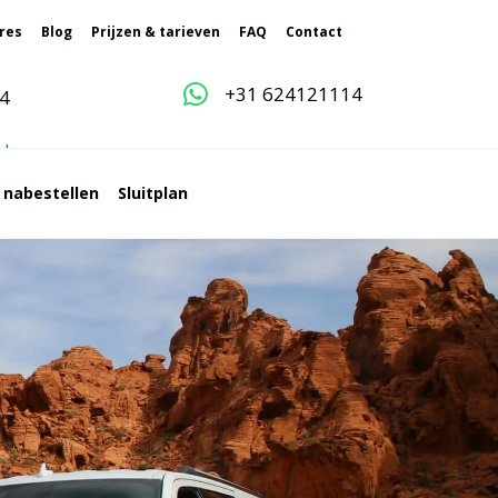
res
Blog
Prijzen & tarieven
FAQ
Contact
+31 624121114
4
g
l
e
s nabestellen
Sluitplan