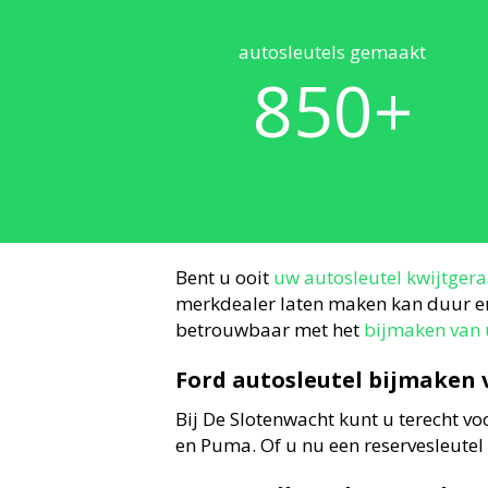
autosleutels gemaakt
850
+
Bent u ooit
uw autosleutel kwijtgera
merkdealer laten maken kan duur en t
betrouwbaar met het
bijmaken van 
Ford autosleutel bijmaken 
Bij De Slotenwacht kunt u terecht v
en Puma. Of u nu een reservesleutel 