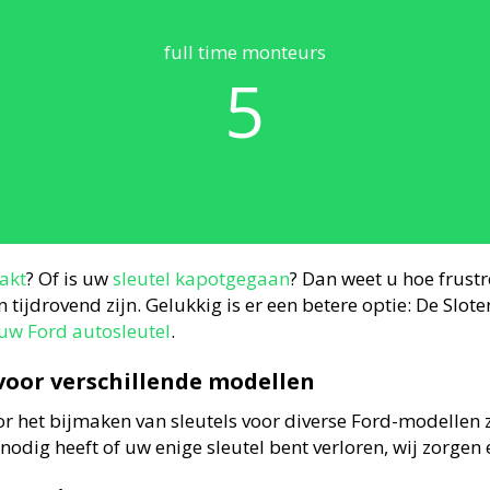
full time monteurs
5
akt
? Of is uw
sleutel kapotgegaan
? Dan weet u hoe frustr
ijdrovend zijn. Gelukkig is er een betere optie: De Slote
uw Ford autosleutel
.
voor verschillende modellen
oor het bijmaken van sleutels voor diverse Ford-modellen
nodig heeft of uw enige sleutel bent verloren, wij zorgen