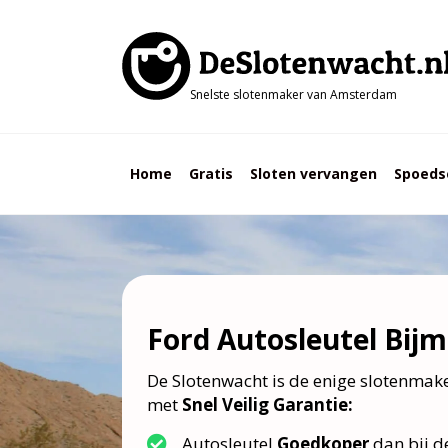
Snelste slotenmaker van Amsterdam
Home
Gratis
Sloten vervangen
Spoeds
Ford Autosleutel Bij
De Slotenwacht is de enige slotenma
met
Snel Veilig Garantie:
Autosleutel
Goedkoper
dan bij d