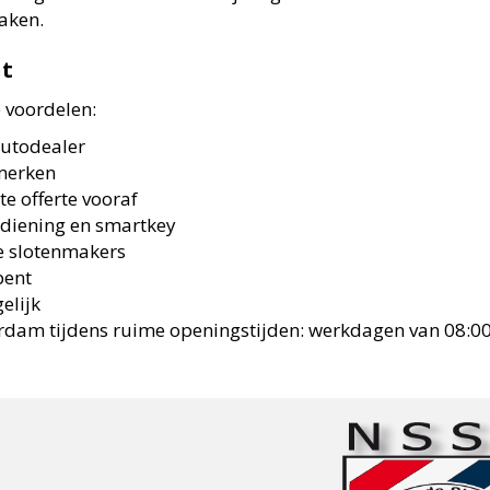
aken.
ht
e voordelen:
autodealer
omerken
ste offerte vooraf
ediening en smartkey
 slotenmakers
bent
elijk
erdam tijdens ruime openingstijden: werkdagen van 08:00