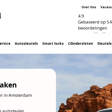
Over Ons
Vacatu
4.9
Gebaseerd op 54
beoordelingen
powered by
G
o
o
ervice
Autosleutels
Smart locks
Cilindersloten
Sleutel
maken
ker in Amsterdam
e autodealer