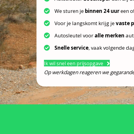
We sturen je
binnen 24 uur
een of
Voor je langskomt krijg je
vaste p
Autosleutel voor
alle merken
aut
Snelle service
, vaak volgende da
Ik wil snel een prijsopgave
Op werkdagen reageren we gegarande