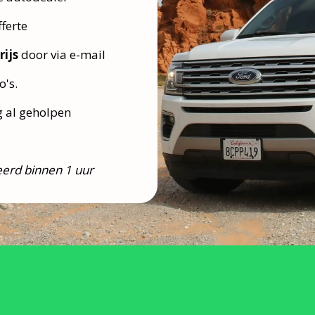
ferte
rijs
door via e-mail
o's.
g al geholpen
erd binnen 1 uur