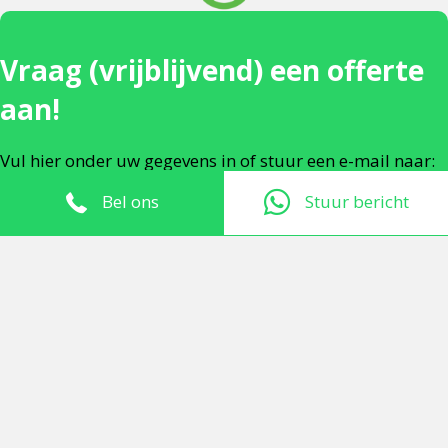
Vraag (vrijblijvend) een offerte
aan!
Vul hier onder uw gegevens in of stuur een e-mail naar:
info@deslotenwacht.nl
Bel ons
Stuur bericht
Uw naam
Uw e-mailadres
Telefoonnummer
TIP: Upload uw foto's