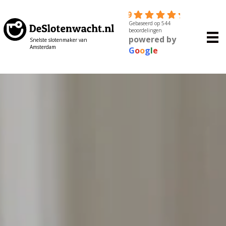
4.9
Gebaseerd op 544
beoordelingen
powered by
Snelste slotenmaker van
Amsterdam
G
o
o
g
l
e