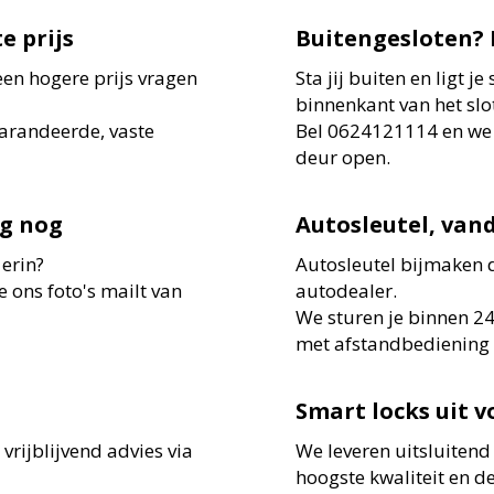
e prijs
Buitengesloten? 
 een hogere prijs vragen
Sta jij buiten en ligt je
binnenkant van het slo
garandeerde, vaste
Bel 0624121114 en we z
deur open.
ag nog
Autosleutel, van
 erin?
Autosleutel bijmaken d
e ons foto's mailt van
autodealer.
We sturen je binnen 24
met afstandbediening 
Smart locks uit 
rijblijvend advies via
We leveren uitsluitend
hoogste kwaliteit en d