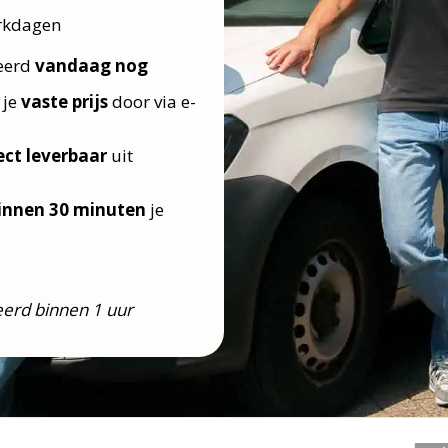
rkdagen
deerd
vandaag nog
 je
vaste prijs
door via e-
ect leverbaar
uit
innen 30 minuten
je
erd binnen 1 uur