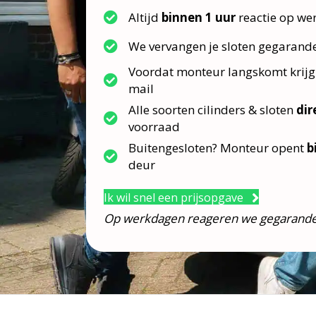
Altijd
binnen 1 uur
reactie op we
We vervangen je sloten gegaran
Voordat monteur langskomt krijg
mail
Alle soorten cilinders & sloten
dir
voorraad
Buitengesloten? Monteur opent
b
deur
Ik wil snel een prijsopgave
Op werkdagen reageren we gegarande