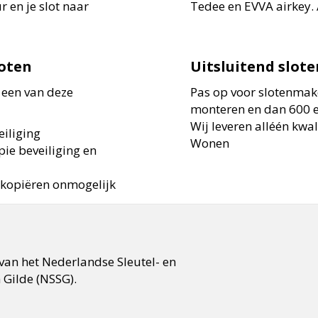
r en je slot naar
Tedee en EVVA airkey. A
loten
Uitsluitend slot
t een van deze
Pas op voor slotenmake
monteren en dan 600 e
Wij leveren alléén kwal
iliging
Wonen
pie beveiliging en
 kopiëren onmogelijk
 van het Nederlandse Sleutel- en
 Gilde (NSSG).