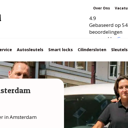
Over Ons
Vacatu
4.9
Gebaseerd op 54
beoordelingen
powered by
G
o
o
ervice
Autosleutels
Smart locks
Cilindersloten
Sleutel
msterdam
ker in Amsterdam