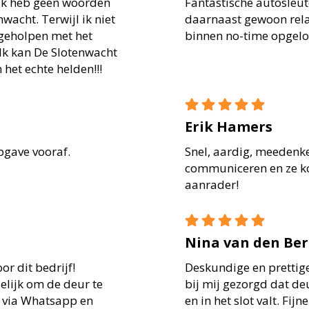
 Ik heb geen woorden
Fantastische autosleute
wacht. Terwijl ik niet
daarnaast gewoon rel
geholpen met het
binnen no-time opgelos
 Ik kan De Slotenwacht
 het echte helden!!!
Erik Hamers
opgave vooraf.
Snel, aardig, meedenken
communiceren en ze k
aanrader!
Nina van den Be
r dit bedrijf!
Deskundige en prettige
elijk om de deur te
bij mij gezorgd dat de
e via Whatsapp en
en in het slot valt. Fi