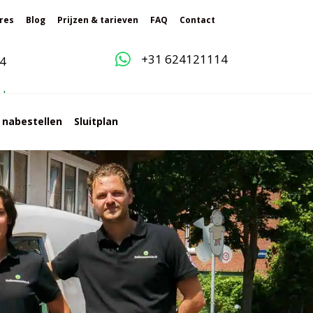
res
Blog
Prijzen & tarieven
FAQ
Contact
+31 624121114
4
g
l
e
s nabestellen
Sluitplan