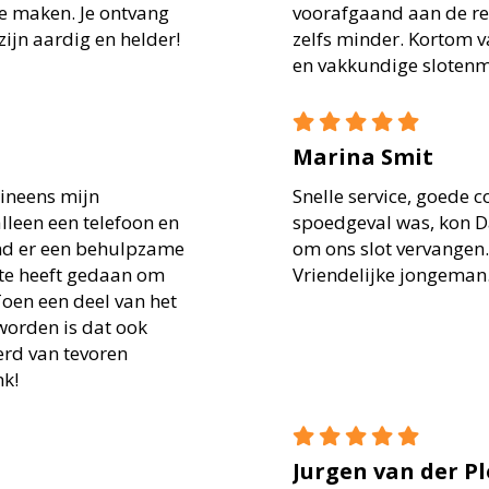
e maken. Je ontvang
voorafgaand aan de rep
zijn aardig en helder!
zelfs minder. Kortom 
en vakkundige slotenm
Marina Smit
 ineens mijn
Snelle service, goede 
lleen een telefoon en
spoedgeval was, kon 
ond er een behulpzame
om ons slot vervangen.
te heeft gedaan om
Vriendelijke jongeman.
Toen een deel van het
orden is dat ook
erd van tevoren
nk!
Jurgen van der P