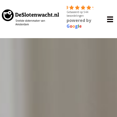
4.9
Gebaseerd op 544
beoordelingen
powered by
Snelste slotenmaker van
Amsterdam
G
o
o
g
l
e