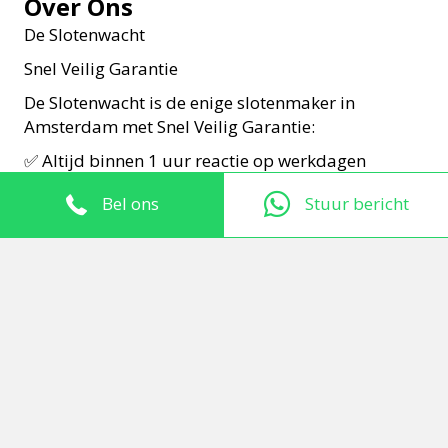
Over Ons
De Slotenwacht
Snel Veilig Garantie
De Slotenwacht is de enige slotenmaker in
Amsterdam met Snel Veilig Garantie:
✅ Altijd binnen 1 uur reactie op werkdagen
✅ We vervangen je sloten gegarandeerd vandaag
Bel ons
Stuur bericht
nog
✅ Voordat monteur langskomt krijg je vaste prijs
door via e-mail
✅ Alle soorten sloten & cilinders direct leverbaar
uit voorraad
✅ Buitengesloten? Monteur opent binnen 30
minuten je deur
✅ Autosleutel bijmaken doen wij sneller en