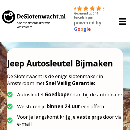
4.9
Gebaseerd op 544
beoordelingen
powered by
Snelste slotenmaker van
Amsterdam
G
o
o
g
l
e
Jeep Autosleutel Bijmaken
De Slotenwacht is de enige slotenmaker in
Amsterdam met
Snel Veilig Garantie:
Autosleutel
Goedkoper
dan bij de autodealer
We sturen je
binnen 24 uur
een offerte
Voor je langskomt krijg je
vaste prijs
door via
e-mail