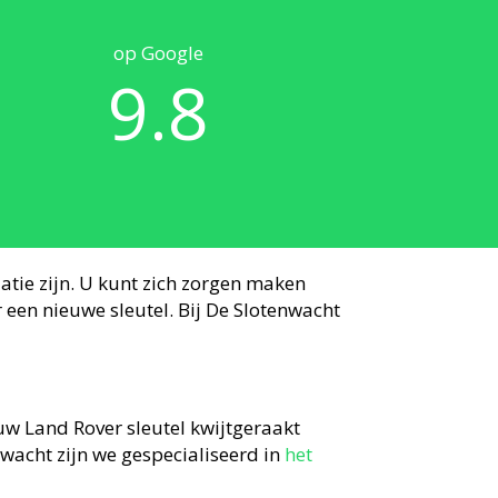
op Google
9.8
uatie zijn. U kunt zich zorgen maken
 een nieuwe sleutel. Bij De Slotenwacht
w Land Rover sleutel kwijtgeraakt
nwacht zijn we gespecialiseerd in
het