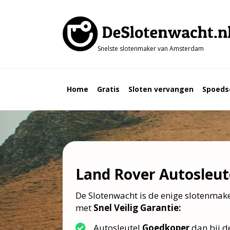
Snelste slotenmaker van Amsterdam
Home
Gratis
Sloten vervangen
Spoeds
Land Rover Autosleut
De Slotenwacht is de enige slotenma
met
Snel Veilig Garantie:
Autosleutel
Goedkoper
dan bij d