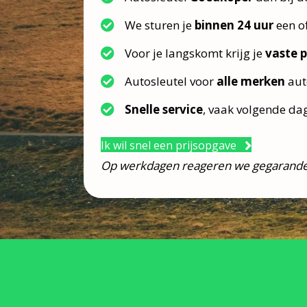
We sturen je
binnen 24 uur
een of
Voor je langskomt krijg je
vaste p
Autosleutel voor
alle merken
aut
Snelle service
, vaak volgende da
Ik wil snel een prijsopgave
Op werkdagen reageren we gegarande