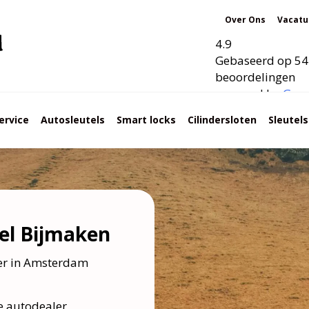
Over Ons
Vacatu
4.9
Gebaseerd op 54
beoordelingen
powered by
G
o
o
ervice
Autosleutels
Smart locks
Cilindersloten
Sleutel
el Bijmaken
ker in Amsterdam
e autodealer