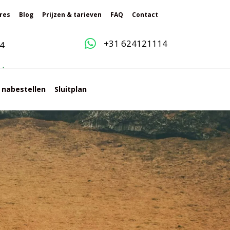
res
Blog
Prijzen & tarieven
FAQ
Contact
+31 624121114
4
g
l
e
s nabestellen
Sluitplan