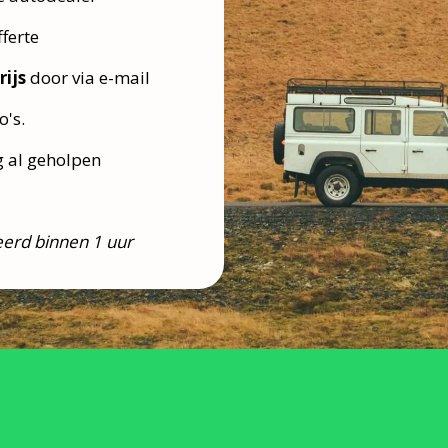
ferte
rijs
door via e-mail
o's.
g al geholpen
erd binnen 1 uur