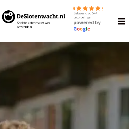
4.9
Gebaseerd op 544
beoordelingen
powered by
Snelste slotenmaker van
Amsterdam
G
o
o
g
l
e