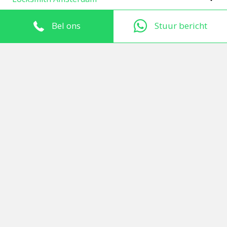
Sloten vervangen
Bel ons
Stuur bericht
Tarieven
Werkgebied
M&C sleutels bestellen
Autosleutels
Kom werken bij De Slotenwacht!
Blog
Kennisbank
Algemene voorwaarden van De Slotenwacht
Vraag een gratis offerte aan!