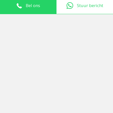
Lees verder »
Bel ons
Stuur bericht
Cilinderslot maat
opmeten: zo doe je het
zelf in 2 minuten
Je wil een nieuw cilinderslot.