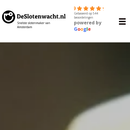
4.9
Gebaseerd op 544
beoordelingen
powered by
Snelste slotenmaker van
Amsterdam
G
o
o
g
l
e