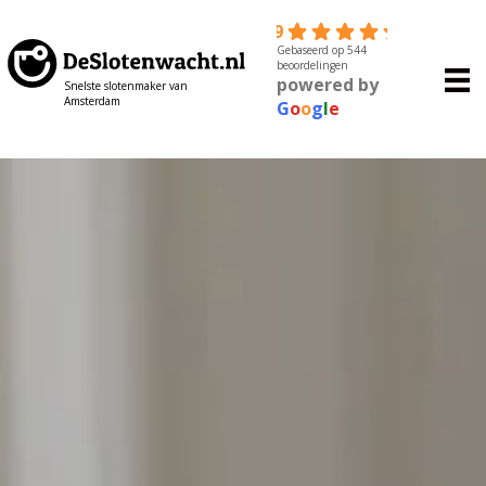
4.9
Gebaseerd op 544
beoordelingen
powered by
Snelste slotenmaker van
Amsterdam
G
o
o
g
l
e