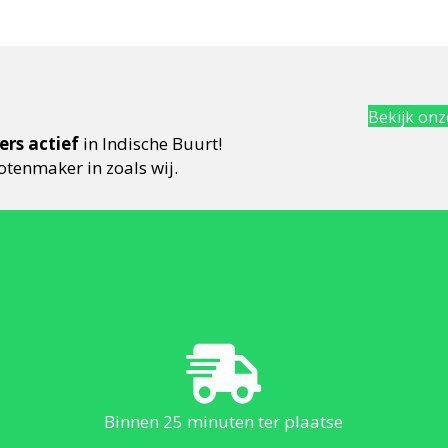
Bekijk onz
rs actief
in Indische Buurt!
otenmaker in zoals wij.
Binnen 25 minuten ter plaatse