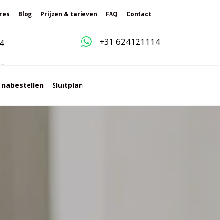
res
Blog
Prijzen & tarieven
FAQ
Contact
+31 624121114
4
g
l
e
s nabestellen
Sluitplan