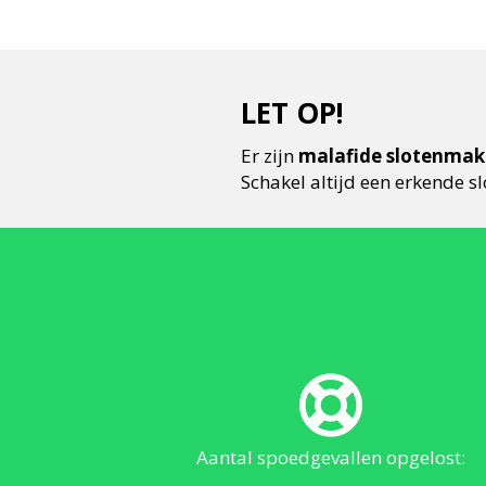
LET OP!
Er zijn
malafide slotenmake
Schakel altijd een erkende sl
Aantal spoedgevallen opgelost: