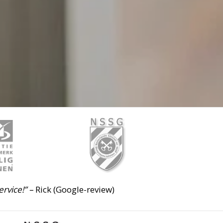
ervice!” –
Rick (Google-review)