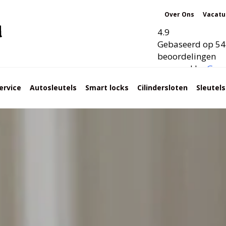
Over Ons
Vacatu
4.9
Gebaseerd op 54
beoordelingen
powered by
G
o
o
ervice
Autosleutels
Smart locks
Cilindersloten
Sleutel