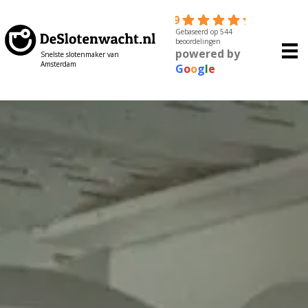
4.9
Gebaseerd op 544
beoordelingen
powered by
Snelste slotenmaker van
Amsterdam
G
o
o
g
l
e