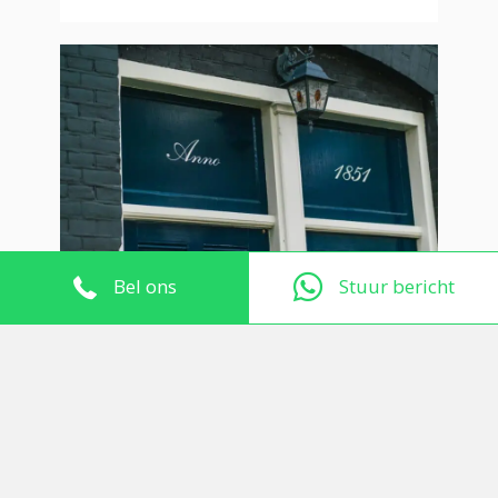
Bel ons
Stuur bericht
Cilinderslot maat
opmeten: zo doe je het
zelf in 2 minuten
Je wil een nieuw cilinderslot.