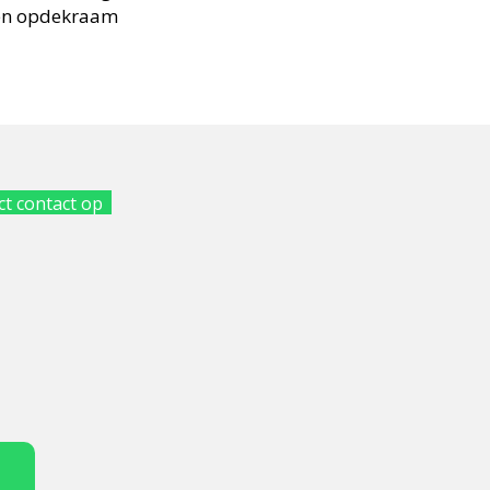
 een opdekraam
t contact op