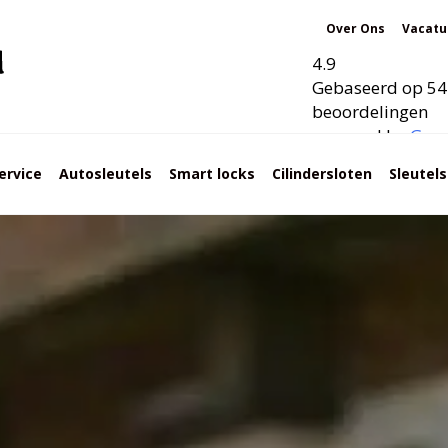
Over Ons
Vacatu
4.9
Gebaseerd op 54
beoordelingen
powered by
G
o
o
ervice
Autosleutels
Smart locks
Cilindersloten
Sleutel