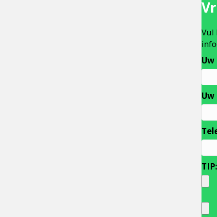
Vr
Vul 
inf
Uw
Uw 
Te
TIP