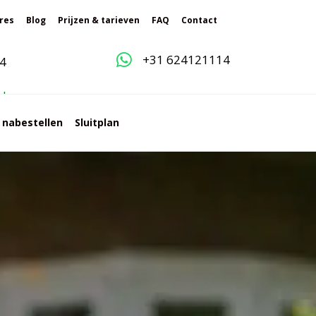
res
Blog
Prijzen & tarieven
FAQ
Contact
+31 624121114
4
g
l
e
s nabestellen
Sluitplan