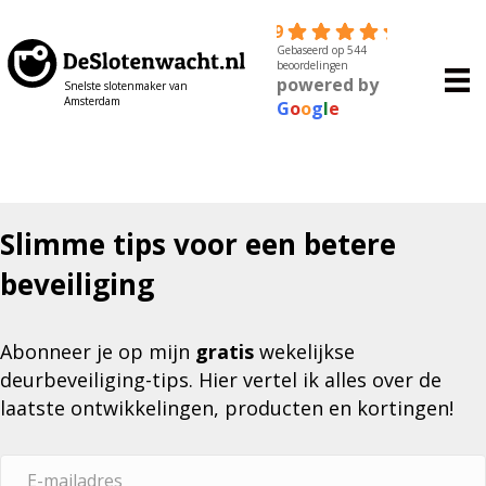
4.9
Gebaseerd op 544
beoordelingen
powered by
Snelste slotenmaker van
Amsterdam
G
o
o
g
l
e
Slimme tips voor een betere
beveiliging
Abonneer je op mijn
gratis
wekelijkse
deurbeveiliging-tips. Hier vertel ik alles over de
laatste ontwikkelingen, producten en kortingen!