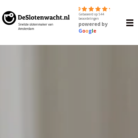
4.9
Gebaseerd op 544
beoordelingen
powered by
Snelste slotenmaker van
Amsterdam
G
o
o
g
l
e