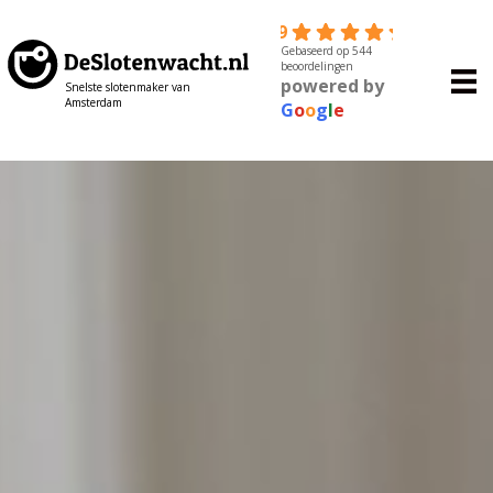
4.9
Gebaseerd op 544
beoordelingen
powered by
Snelste slotenmaker van
Amsterdam
G
o
o
g
l
e