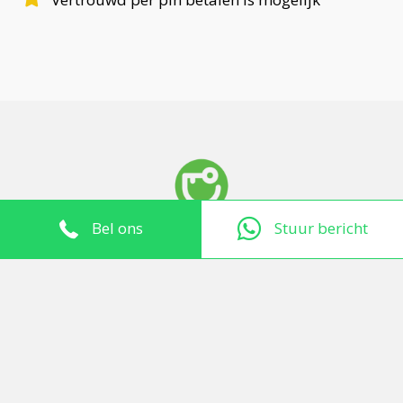
Bel ons
Stuur bericht
Vraag (vrijblijvend) een offerte
aan!
Vul hier onder uw gegevens in of stuur een e-mail naar:
info@deslotenwacht.nl
Uw naam