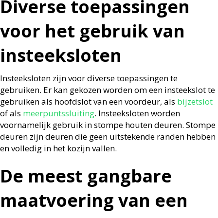
Diverse toepassingen
voor het gebruik van
insteeksloten
Insteeksloten zijn voor diverse toepassingen te
gebruiken. Er kan gekozen worden om een insteekslot te
gebruiken als hoofdslot van een voordeur, als
bijzetslot
of als
meerpuntssluiting
. Insteeksloten worden
voornamelijk gebruik in stompe houten deuren. Stompe
deuren zijn deuren die geen uitstekende randen hebben
en volledig in het kozijn vallen.
De meest gangbare
maatvoering van een