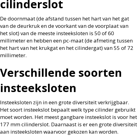
cilinderslot
De doornmaat (de afstand tussen het hart van het gat
van de deurkruk en de voorkant van de voorplaat van
het slot) van de meeste insteeksloten is 50 of 60
millimeter en hebben een pc-maat (de afmeting tussen
het hart van het krukgat en het cilindergat) van 55 of 72
millimeter.
Verschillende soorten
insteeksloten
Insteeksloten zijn in een grote diversiteit verkrijgbaar.
Het soort insteekslot bepaalt welk type cilinder gebruikt
moet worden. Het meest gangbare insteekslot is voor het
177 mm cilinderslot. Daarnaast is er een grote diversiteit
aan insteeksloten waarvoor gekozen kan worden.