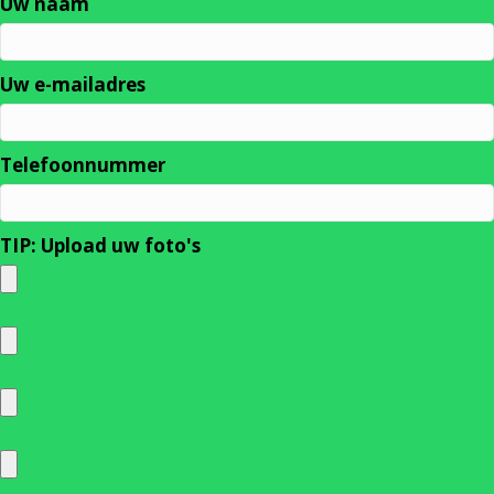
Uw naam
Uw e-mailadres
Telefoonnummer
TIP: Upload uw foto's