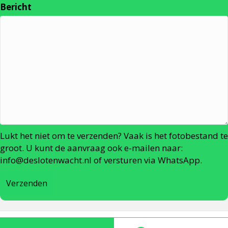
Bericht
Lukt het niet om te verzenden? Vaak is het fotobestand te
groot. U kunt de aanvraag ook e-mailen naar:
info@deslotenwacht.nl
of versturen via WhatsApp.