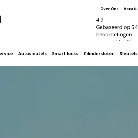
Over Ons
Vacatu
4.9
Gebaseerd op 54
beoordelingen
powered by
G
o
o
ervice
Autosleutels
Smart locks
Cilindersloten
Sleutel