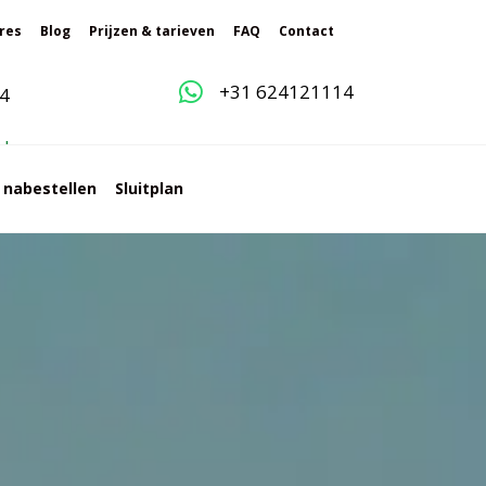
res
Blog
Prijzen & tarieven
FAQ
Contact
+31 624121114
4
g
l
e
s nabestellen
Sluitplan