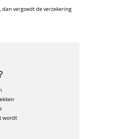
en, dan vergoedt de verzekering
?
n
lekken
e
t wordt