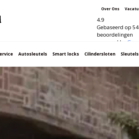
Over Ons
Vacatu
4.9
Gebaseerd op 54
beoordelingen
powered by
G
o
o
ervice
Autosleutels
Smart locks
Cilindersloten
Sleutel