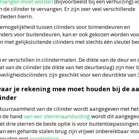
vervangen moet worden
(bijvoorbeeld bij een verhuizing) v
 de cilinder te vervangen. Er zijn zeer veel verschillende
heden hierin.
emogelijkheid tussen cilinders voor binnendeuren en
linders voor buitendeuren, kan er ook gekozen worden vo
n met gelijksluitende cilinders met slechts één sleutel 
 er verschillen in cilindermaten. De dikte van de deur en 
 van de cilinder (de dikte van het deurbeslag) zijn hier 
veiligheidscilinders zijn geschikt voor een deurdikte va
aar je rekening mee moet houden bij de a
linder
 duurzaamheid van de cilinder wordt aangegeven met he
n de hand
van een sterrenaanduiding
wordt dit aangegev
et drie sterren de beste optie is voor buitentoepassingen.
van een geharde stalen brug zijn vrijwel onbereikbaar voo
ighouden met
kerntrekken
.