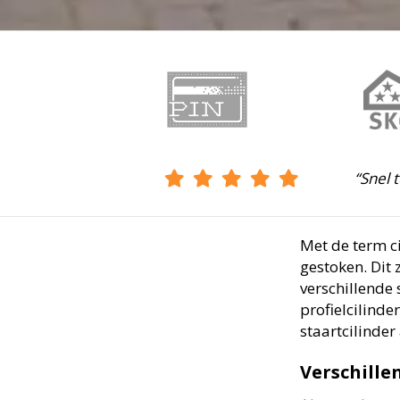
“Snel 
Met de term ci
gestoken. Dit 
verschillende 
profielcilinde
staartcilinder
Verschille