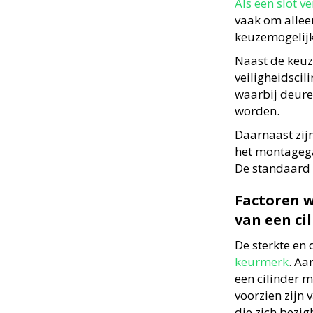
Als een slot 
vaak om alleen
keuzemogelijk
Naast de keuz
veiligheidsci
waarbij deure
worden.
Daarnaast zijn
het montagegat
De standaard 
Factoren w
van een ci
De sterkte en
keurmerk
. Aa
een cilinder m
voorzien zijn 
die zich bez