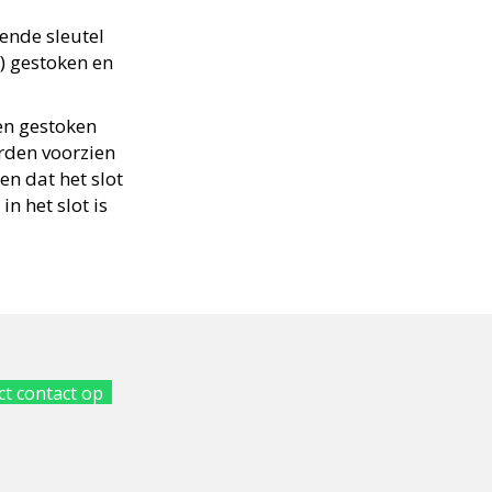
sende sleutel
t) gestoken en
en gestoken
rden voorzien
en dat het slot
n het slot is
t contact op