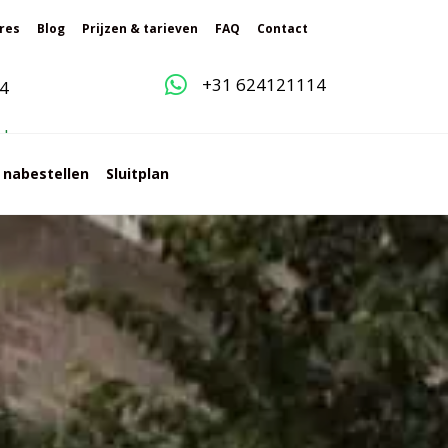
res
Blog
Prijzen & tarieven
FAQ
Contact
+31 624121114
4
g
l
e
s nabestellen
Sluitplan