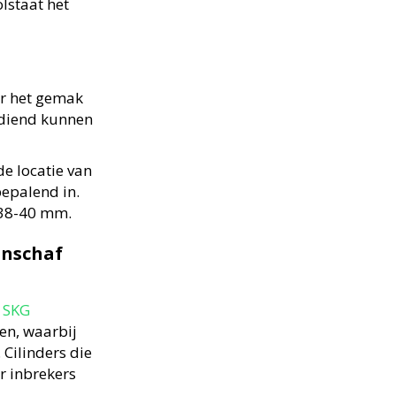
olstaat het
or het gemak
bediend kunnen
de locatie van
bepalend in.
n 38-40 mm.
anschaf
t
SKG
en, waarbij
 Cilinders die
r inbrekers