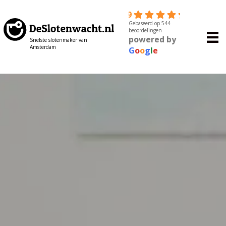
4.9
Gebaseerd op 544
beoordelingen
powered by
Snelste slotenmaker van
Amsterdam
G
o
o
g
l
e