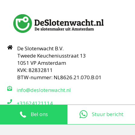
De Slotenwacht B.V.
Tweede Keucheniusstraat 13
1051 VP Amsterdam
KVK: 82832811
BTW-nummer: NL8626.21.070.B.01
info@deslotenwacht.nl
+31624121114
Links
Bel ons
Stuur bericht
Onze Diensten