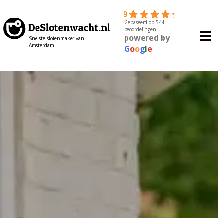
4.9
Gebaseerd op 544
beoordelingen
powered by
Snelste slotenmaker van
Amsterdam
G
o
o
g
l
e