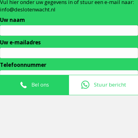
Vul hier onder uw gegevens in of stuur een e-mail naar:
info@deslotenwacht.nl
Uw naam
Uw e-mailadres
Telefoonnummer
Bel ons
Stuur bericht
TIP: Upload uw foto's